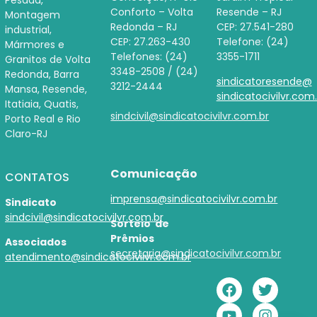
Conforto – Volta
Resende – RJ
Montagem
Redonda – RJ
CEP: 27.541-280
industrial,
CEP: 27.263-430
Telefone: (24)
Mármores e
Telefones: (24)
3355-1711
Granitos de Volta
3348-2508 / (24)
Redonda, Barra
sindicatoresende@
3212-2444
Mansa, Resende,
sindicatocivilvr.com
Itatiaia, Quatis,
sindcivil@sindicatocivilvr.com.br
Porto Real e Rio
Claro-RJ
Comunicação
CONTATOS
imprensa@sindicatocivilvr.com.br
Sindicato
sindcivil@sindicatocivilvr.com.br
Sorteio de
Prêmios
Associados
secretaria@sindicatocivilvr.com.br
atendimento@sindicatocivilvr.com.br