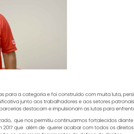
stas para a categoria e foi construído com muita luta, p
ficativa junto aos trabalhadores e aos setores patronai
s parcerias destacam e impulsionam as lutas para enfrenta
ado, que nos permitiu continuarmos fortalecidos diante d
a em 2017 que além de querer acabar com todos os direit