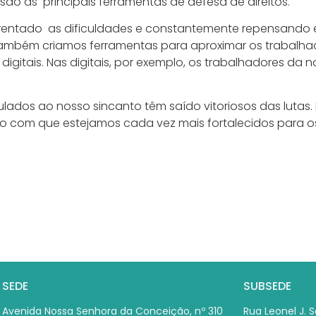
 são as principais ferramentas de defesa de direitos.
frentado as dificuldades e constantemente repensando
ambém criamos ferramentas para aproximar os trabalhador
igitais. Nas digitais, por exemplo, os trabalhadores da n
lados ao nosso sincanto têm saído vitoriosos das lutas
o com que estejamos cada vez mais fortalecidos para os
SEDE
SUBSEDE
Avenida Nossa Senhora da Conceição, nº 310
Rua Leonel J. Se