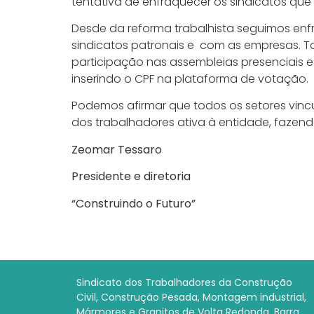
tentativa de enfraquecer os sindicatos que
Desde da reforma trabalhista seguimos en
sindicatos patronais e com as empresas. T
participação nas assembleias presenciais e d
inserindo o CPF na plataforma de votação.
Podemos afirmar que todos os setores vincu
dos trabalhadores ativa à entidade, fazend
Zeomar Tessaro
Presidente e diretoria
“Construindo o Futuro”
Sindicato dos Trabalhadores da Construção
Civil, Construção Pesada, Montagem industrial,
Mármores e Granitos de Volta Redonda, Barra