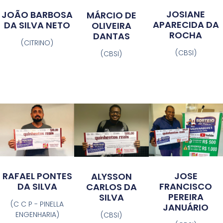
JOSIANE
JOÃO BARBOSA
MÁRCIO DE
APARECIDA DA
DA SILVA NETO
OLIVEIRA
ROCHA
DANTAS
(CITRINO)
(CBSI)
(CBSI)
JOSE
RAFAEL PONTES
ALYSSON
FRANCISCO
DA SILVA
CARLOS DA
PEREIRA
SILVA
(C C P - PINELLA
JANUÁRIO
ENGENHARIA)
(CBSI)