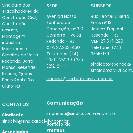
Sindicato dos
SEDE
SUBSEDE
Trabalhadores da
Avenida Nossa
Rua Leonel J. Serra
Construção Civil,
Senhora da
Filho, nº 18
Construção
Conceição, nº 310
Jardim Tropical –
Pesada,
Conforto – Volta
Resende – RJ
Montagem
Redonda – RJ
CEP: 27.541-280
industrial,
CEP: 27.263-430
Telefone: (24)
Mármores e
Telefones: (24)
3355-1711
Granitos de Volta
3348-2508 / (24)
Redonda, Barra
sindicatoresende@
3212-2444
Mansa, Resende,
sindicatocivilvr.com
Itatiaia, Quatis,
sindcivil@sindicatocivilvr.com.br
Porto Real e Rio
Claro-RJ
Comunicação
CONTATOS
imprensa@sindicatocivilvr.com.br
Sindicato
sindcivil@sindicatocivilvr.com.br
Sorteio de
Prêmios
Associados