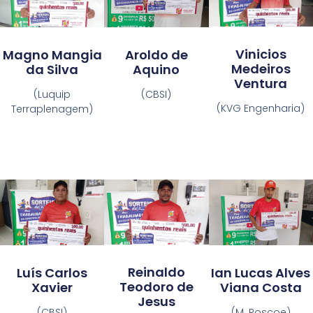
Vinicios
Aroldo de
Magno Mangia
Medeiros
Aquino
da Silva
Ventura
(CBSI)
(Luquip
(KVG Engenharia)
Terraplenagem)
Reinaldo
Luís Carlos
Ian Lucas Alves
Teodoro de
Xavier
Viana Costa
Jesus
(CBSI)
(M. Roscoe)