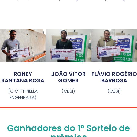
FLÁVIO ROGÉRIO
JOÃO VITOR
RONEY
BARBOSA
GOMES
SANTANA ROSA
(CBSI)
(CBSI)
(C C P PINELLA
ENGENHARIA)
Ganhadores do 1º Sorteio de